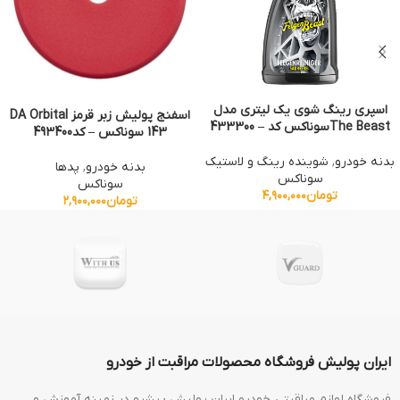
افزودن به سبد خرید
افزودن به سبد خرید
اسپری رینگ شوی یک لیتری مدل
اسفنج پولیش زبر قرمز DA Orbital
The Beastسوناکس کد – 433300
143 سوناکس – کد493400
بدنه خودرو
,
شوینده رینگ و لاستیک
بدنه خودرو
,
پدها
سوناکس
سوناکس
تومان
۴,۹۰۰,۰۰۰
تومان
۲,۹۰۰,۰۰۰
ایران پولیش فروشگاه محصولات مراقبت از خودرو
فروشگاه لوازم مراقبتی خودرو ایران پولیش پیشرو در زمینه آموزش و