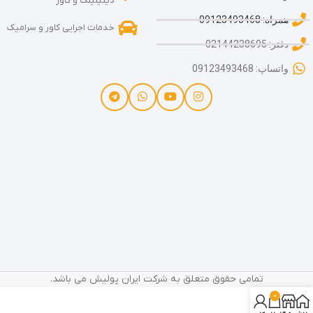
دیتیلینگ و کاور
همراه: 09123493468
خدمات اجرایی کاور و سرامیک
دفتر: 02144238695
واتساپ: 09123493468
تمامی حقوق متعلق به شرکت ایران پولیش می باشد.
0