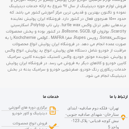
فروش لوازم حوزه دیتیلینگ از سال 97 شروع به ارائه خدمات دیتیلینگ
نموده و تاکنون بهترین و قدیمی ترین مرکز آموزشی کشور می باشد. که
حدود 1500 هنرجوی فعال در کشور دارد. فروشگاه ایران پولیش نماینده
برندهایی نطیر ترتل واکس turtle wax، پلی تاپ Polytop، اسکارسیتی
Scarcity، بولزوان Bollsone، SGCB، igl، در کشور بوده و پخش محصولات
سوناکسSonax، روپس Rupes، مفرا MAFRA ، کوکمی Kochchemie را به
صورت عمده انجام می دهد. در فروشگاه ایران پولیش انواع محصولات
مراقبت از خودرو شامل دستگاه های پولیش، انواع پد پولیش، انواع واکس
و پولیش، شوینده موتور خودرو، واکس لاستیک، شوینده کابین، سرامیک
کابین خودرو و کالاهای دیگر به فروش می رسد. در فروشگاه ایران پولیش
خدمات ریکاوری رنگ خودرو، صفرشویی خودرو و سرامیک بدنه در بخش
دیتیلینگ انجام می شود.
ارتباط با ما
خدمات ما
برگزاری دوره های آموزشی
تهران- فلکه دوم صادقیه- ابتدای
دیتیلینگ و کاور خودرو
ستارخان- شهدای صادقیه جنوبی-
نبش کوچه قدیانی- پلاک 123-
فروش انواع محصولات
واحد 5