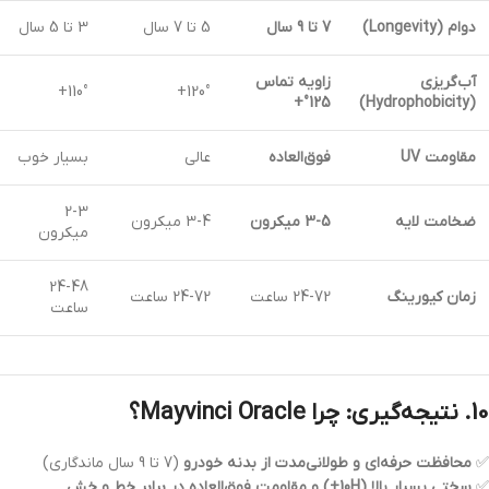
دوام (Longevity)
7 تا 9 سال
5 تا 7 سال
3 تا 5 سال
آب‌گریزی
زاویه تماس
110°+
120°+
125°+
(Hydrophobicity)
مقاومت UV
فوق‌العاده
عالی
بسیار خوب
2-3
ضخامت لایه
3-5 میکرون
3-4 میکرون
میکرون
24-48
زمان کیورینگ
24-72 ساعت
24-72 ساعت
ساعت
10. نتیجه‌گیری: چرا Mayvinci Oracle؟
✅
محافظت حرفه‌ای و طولانی‌مدت از بدنه خودرو
(7 تا 9 سال ماندگاری)
✅
سختی بسیار بالا (10H+) و مقاومت فوق‌العاده در برابر خط و خش