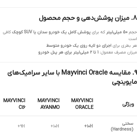
8. میزان پوشش‌دهی و حجم محصول
حجم
50 میلی‌لیتر
که برای
پوشش کامل یک خودرو سدان یا SUV کوچک
کافی
است
هر بطری برای
اجرای دو لایه روی یک خودرو متوسط
میزان مصرف معمول:
1 تا 2 میلی‌لیتر برای هر پنل خودرو
9. مقایسه Mayvinci Oracle با سایر سرامیک‌های
مایوینچی
MAYVINCI
MAYVINCI
MAYVINCI
ویژگی
C16
AYANMO
ORACLE
سختی
9H+
10H+
10H+
(Hardness)