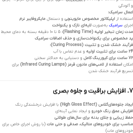
و آلودگی
اعمال سرامیک:
استفاده از
اپلیکاتور مخصوص مایوینچی
و دستمال
مایکروفایبر نرم
اجرای
سرامیک
به‌صورت
لایه‌ای نازک و یکنواخت
مدت زمان تبخیر اولیه (Flashing Time):
5 تا 10 دقیقه بسته به دمای محیط
پد مخصوص برای یکنواخت‌سازی و حذف اضافات سرامیک
فرآیند خشک شدن و تثبیت (Curing Process):
24 ساعت برای تثبیت اولیه
و عدم تماس با آب
72 ساعت برای کیورینگ کامل
و دستیابی به حداکثر سختی
امکان
استفاده از لامپ‌های مادون قرمز (Infrared Curing Lamps)
برای
تسریع فرآیند خشک شدن
7. افزایش براقیت و جلوه بصری
ایجاد جلوه‌های‌گلاس (High Gloss Effect)
با افزایش درخشندگی رنگ
افزایش عمق رنگ خودرو
و ایجاد نمایی آینه‌ای
حفظ زیبایی و جلای بدنه برای سال‌های طولانی
مناسب برای خودروهای متالیک، صدفی و حتی مات
(با روش اجرای خاص برای
خودروهای مات)