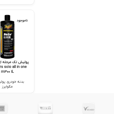
ناموجود
پولیش تک مرحله ای
s so1o all in one
m300 1L
بدنه خودرو
,
پول
مگوایرز