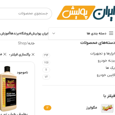
ایران پولیش
فروشگاه
برندها
آموزش‌ه
دسته بندی ها
دسته‌های محصولات
خانه
Shop
ابزارها و تجهیزات
مگ
پاکسازی فیلتر
294
بدنه خودرو
751
پک ها
11
ناموجود
کابین خودرو
72
فیلتر با
مگوایرز
12
پولیش خیلی زبر ی