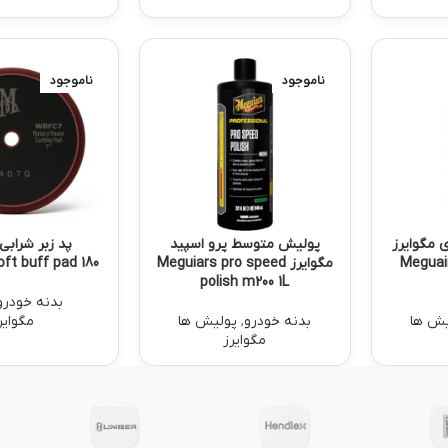
ناموجود
ناموجود
 مگوایرز
پولیش متوسط پرو اسپید
پد زبر شرابی 
Meguair
مگوایرز Meguiars pro speed
ft buff pad 180
polish m200 1L
بدنه خودرو
یش ها
بدنه خودرو
,
پولیش ها
مگوایر
مگوایرز