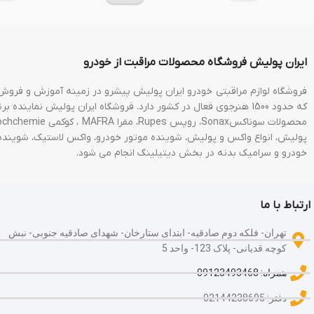
ایران پولیش فروشگاه محصولات مراقبت از خودرو
پولیش، انواع واکس و پولیش، شوینده موتور خودرو، واکس لاستیک، شوینده 
خودرو و سرامیک بدنه در بخش دیتیلینگ انجام می شود.
ارتباط با ما
تهران- فلکه دوم صادقیه- ابتدای ستارخان- شهدای صادقیه جنوبی- نبش
کوچه قدیانی- پلاک 123- واحد 5
همراه: 09123493468
دفتر: 02144238695