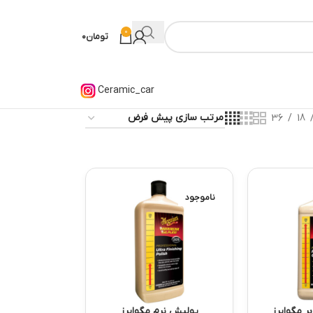
0
تومان
۰
Ceramic_car
36
18
ناموجود
ر مگوایرز
پولیش نرم مگوایرز