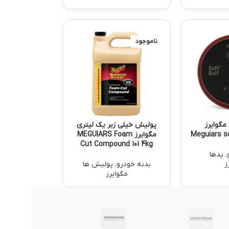
ناموجود
مگوایرز
پولیش خیلی زبر یک لیتری
Meguiars so
مگوایرز MEGUIARS Foam
Cut Compound 101 4kg
,
پدها
ز
بدنه خودرو
,
پولیش ها
مگوایرز