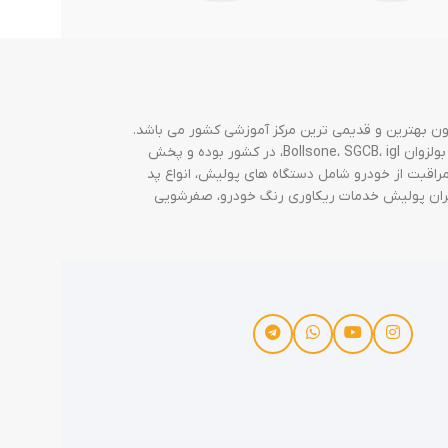
نگ از سال 97 شروع به ارائه خدمات دیتیلینگ نموده و تاکنون بهترین و قدیمی ترین مرکز آموزشی کشور می باشد.
که حدود 1500 هنرجوی فعال در کشور دارد. فروشگاه ایران پولیش نماینده برندهایی نطیر ترتل واکس turtle wax، پلی تاپ Polytop، اسکارسیتی Scarcity، بولزوان Bollsone، SGCB، igl، در کشور بوده و پخش
یران پولیش انواع محصولات مراقبت از خودرو شامل دستگاه های پولیش، انواع پد
ایران پولیش خدمات ریکاوری رنگ خودرو، صفرشویی