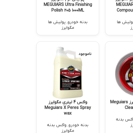
MEGUIARS Ultra Finishing
MEGUIAR
Polish 205 1000ML
Compoun
ولیش ها
بدنه خودرو
,
پولیش ها
ز
مگوایرز
ناموجود
کلینر واکس مگوایرز Meguiars
واکس 4 لیتری مگوایرز
Meguiars X Peres Spray
Cle
wax
کس بدنه
ز
بدنه خودرو
,
واکس بدنه
مگوایرز